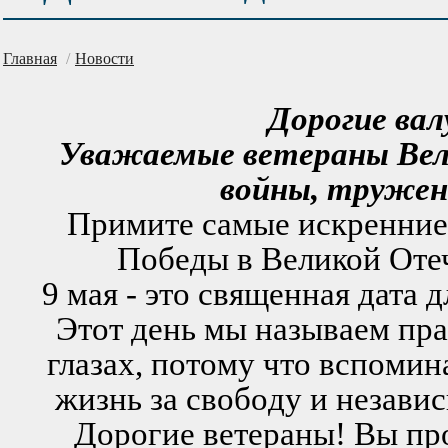
Главная
/
Новости
Дорогие вал
Уважаемые ветераны Ве
войны, тружен
Примите самые искренние
Победы в Великой Оте
9 мая - это священная дата 
Этoт день мы называем пра
глазах, пoтoму чтo вспoмин
жизнь за свoбoду и незави
Дoрoгие ветераны! Вы пр