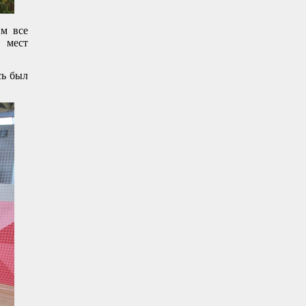
Им все
 мест
сь был