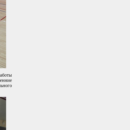
работы
ренние
льного